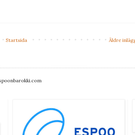
Startsida
Äldre inläg
)espoonbarokki.com