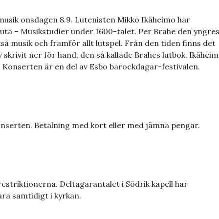
utmusik onsdagen 8.9. Lutenisten Mikko Ikäheimo har
luta – Musikstudier under 1600-talet. Per Brahe den yngre
kså musik och framför allt lutspel. Från den tiden finns det
skrivit ner för hand, den så kallade Brahes lutbok. Ikähei
 Konserten är en del av Esbo barockdagar-festivalen.
nserten. Betalning med kort eller med jämna pengar.
triktionerna. Deltagarantalet i Södrik kapell har
ra samtidigt i kyrkan.