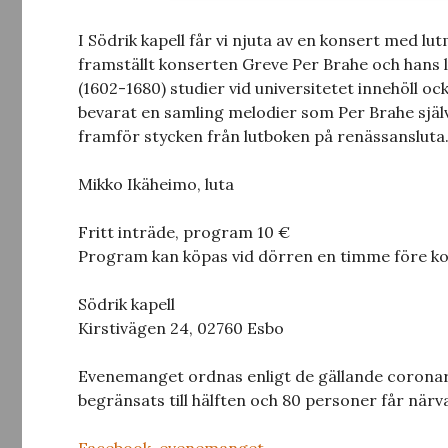
I Södrik kapell får vi njuta av en konsert med l
framställt konserten Greve Per Brahe och hans 
(1602-1680) studier vid universitetet innehöll oc
bevarat en samling melodier som Per Brahe själv 
framför stycken från lutboken på renässansluta.
Mikko Ikäheimo, luta
Fritt inträde, program 10 €
Program kan köpas vid dörren en timme före ko
Södrik kapell
Kirstivägen 24, 02760 Esbo
Evenemanget ordnas enligt de gällande coronares
begränsats till hälften och 80 personer får närva
Facebook-
evenemanget